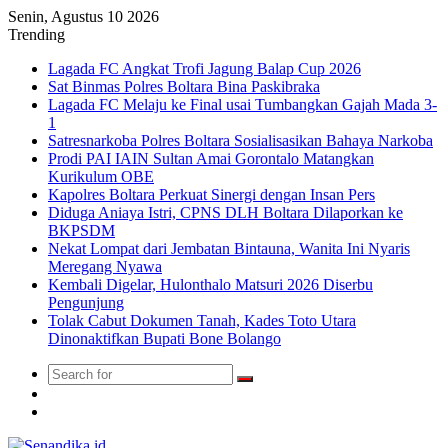
Senin, Agustus 10 2026
Trending
Lagada FC Angkat Trofi Jagung Balap Cup 2026
Sat Binmas Polres Boltara Bina Paskibraka
Lagada FC Melaju ke Final usai Tumbangkan Gajah Mada 3-
1
Satresnarkoba Polres Boltara Sosialisasikan Bahaya Narkoba
Prodi PAI IAIN Sultan Amai Gorontalo Matangkan
Kurikulum OBE
Kapolres Boltara Perkuat Sinergi dengan Insan Pers
Diduga Aniaya Istri, CPNS DLH Boltara Dilaporkan ke
BKPSDM
Nekat Lompat dari Jembatan Bintauna, Wanita Ini Nyaris
Meregang Nyawa
Kembali Digelar, Hulonthalo Matsuri 2026 Diserbu
Pengunjung
Tolak Cabut Dokumen Tanah, Kades Toto Utara
Dinonaktifkan Bupati Bone Bolango
Search
Switch
for
skin
TikTok