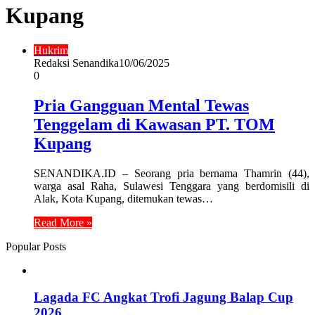
Kupang
Hukrim
Redaksi Senandika
10/06/2025
0
Pria Gangguan Mental Tewas
Tenggelam di Kawasan PT. TOM
Kupang
SENANDIKA.ID – Seorang pria bernama Thamrin (44),
warga asal Raha, Sulawesi Tenggara yang berdomisili di
Alak, Kota Kupang, ditemukan tewas…
Read More »
Popular Posts
Lagada FC Angkat Trofi Jagung Balap Cup
2026