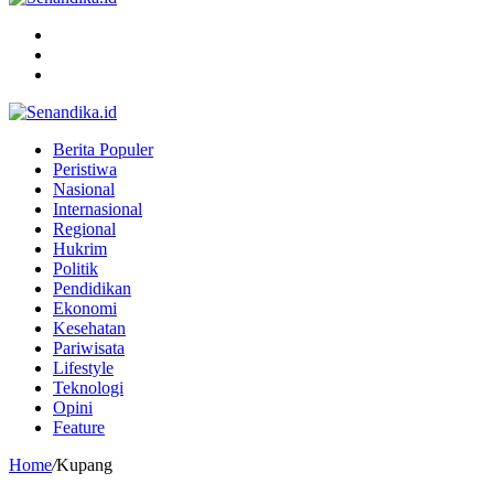
Menu
Search
for
Switch
skin
Berita Populer
Peristiwa
Nasional
Internasional
Regional
Hukrim
Politik
Pendidikan
Ekonomi
Kesehatan
Pariwisata
Lifestyle
Teknologi
Opini
Feature
Home
/
Kupang