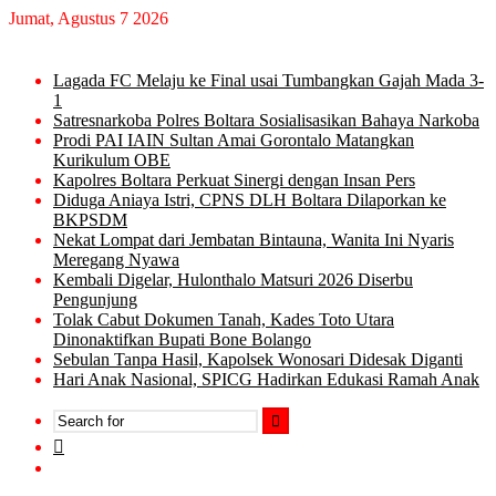
Jumat, Agustus 7 2026
Trending
Lagada FC Melaju ke Final usai Tumbangkan Gajah Mada 3-
1
Satresnarkoba Polres Boltara Sosialisasikan Bahaya Narkoba
Prodi PAI IAIN Sultan Amai Gorontalo Matangkan
Kurikulum OBE
Kapolres Boltara Perkuat Sinergi dengan Insan Pers
Diduga Aniaya Istri, CPNS DLH Boltara Dilaporkan ke
BKPSDM
Nekat Lompat dari Jembatan Bintauna, Wanita Ini Nyaris
Meregang Nyawa
Kembali Digelar, Hulonthalo Matsuri 2026 Diserbu
Pengunjung
Tolak Cabut Dokumen Tanah, Kades Toto Utara
Dinonaktifkan Bupati Bone Bolango
Sebulan Tanpa Hasil, Kapolsek Wonosari Didesak Diganti
Hari Anak Nasional, SPICG Hadirkan Edukasi Ramah Anak
Search
Switch
for
skin
TikTok