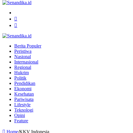
Menu
Search
for
Switch
skin
Berita Populer
Peristiwa
Nasional
Internasional
Regional
Hukrim
Politik
Pendidikan
Ekonomi
Kesehatan
Pariwisata
Lifestyle
Teknologi
Opini
Feature
Home
/
KKV Indonesia