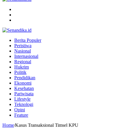
Menu
Search
for
Switch
skin
Berita Populer
Peristiwa
Nasional
Internasional
Regional
Hukrim
Politik
Pendidikan
Ekonomi
Kesehatan
Pariwisata
Lifestyle
Teknologi
Opini
Feature
Home
/
Kasus Transaksional Timsel KPU