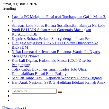
Jumat, Agustus 7 2026
Trending
Lagada FC Melaju ke Final usai Tumbangkan Gajah Mada 3-
1
Satresnarkoba Polres Boltara Sosialisasikan Bahaya Narkoba
Prodi PAI IAIN Sultan Amai Gorontalo Matangkan
Kurikulum OBE
Kapolres Boltara Perkuat Sinergi dengan Insan Pers
Diduga Aniaya Istri, CPNS DLH Boltara Dilaporkan ke
BKPSDM
Nekat Lompat dari Jembatan Bintauna, Wanita Ini Nyaris
Meregang Nyawa
Kembali Digelar, Hulonthalo Matsuri 2026 Diserbu
Pengunjung
Tolak Cabut Dokumen Tanah, Kades Toto Utara
Dinonaktifkan Bupati Bone Bolango
Sebulan Tanpa Hasil, Kapolsek Wonosari Didesak Diganti
Hari Anak Nasional, SPICG Hadirkan Edukasi Ramah Anak
Search
Switch
for
skin
TikTok