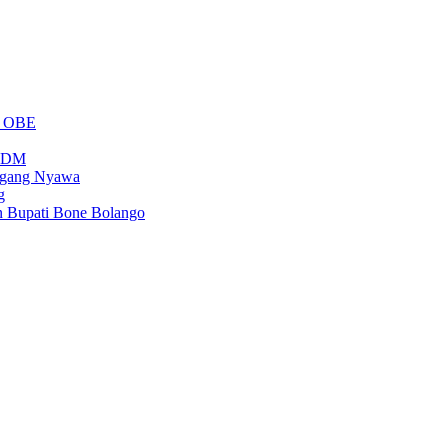
m OBE
PSDM
regang Nyawa
g
n Bupati Bone Bolango