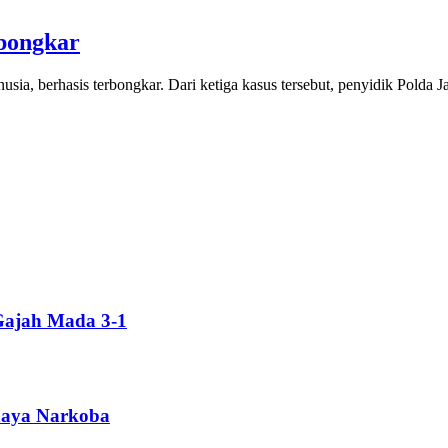
bongkar
a, berhasis terbongkar. Dari ketiga kasus tersebut, penyidik Polda
Gajah Mada 3-1
ahaya Narkoba