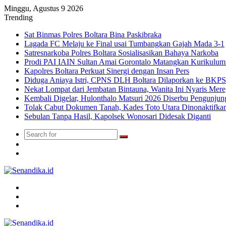
Minggu, Agustus 9 2026
Trending
Sat Binmas Polres Boltara Bina Paskibraka
Lagada FC Melaju ke Final usai Tumbangkan Gajah Mada 3-1
Satresnarkoba Polres Boltara Sosialisasikan Bahaya Narkoba
Prodi PAI IAIN Sultan Amai Gorontalo Matangkan Kurikulu
Kapolres Boltara Perkuat Sinergi dengan Insan Pers
Diduga Aniaya Istri, CPNS DLH Boltara Dilaporkan ke BK
Nekat Lompat dari Jembatan Bintauna, Wanita Ini Nyaris Me
Kembali Digelar, Hulonthalo Matsuri 2026 Diserbu Pengunjun
Tolak Cabut Dokumen Tanah, Kades Toto Utara Dinonaktifka
Sebulan Tanpa Hasil, Kapolsek Wonosari Didesak Diganti
Search
Switch
for
skin
TikTok
Menu
Search
for
Switch
skin