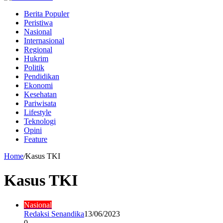
Berita Populer
Peristiwa
Nasional
Internasional
Regional
Hukrim
Politik
Pendidikan
Ekonomi
Kesehatan
Pariwisata
Lifestyle
Teknologi
Opini
Feature
Home
/
Kasus TKI
Kasus TKI
Nasional
Redaksi Senandika
13/06/2023
0