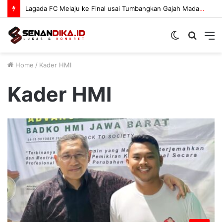
Lagada FC Melaju ke Final usai Tumbangkan Gajah Mada 3-1
Switch
Searc
M
skin
for
Home
/
Kader HMI
Kader HMI