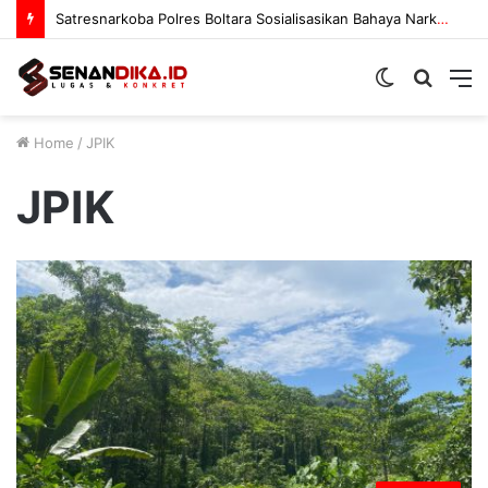
Satresnarkoba Polres Boltara Sosialisasikan Bahaya Narkoba
Switch
Searc
M
skin
for
Home
/
JPIK
JPIK