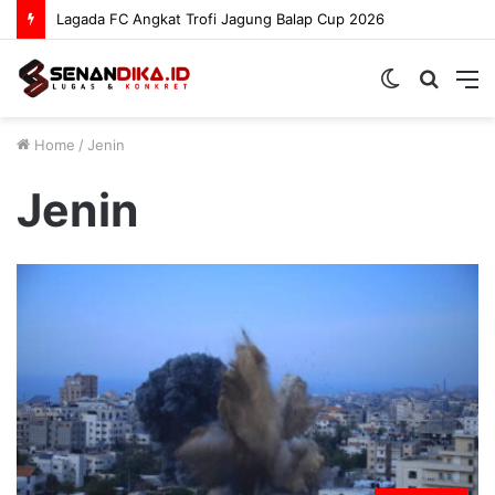
Lagada FC Angkat Trofi Jagung Balap Cup 2026
Switch
Searc
M
skin
for
Home
/
Jenin
Jenin