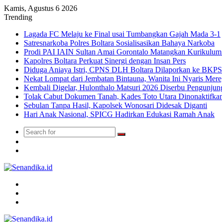
Kamis, Agustus 6 2026
Trending
Lagada FC Melaju ke Final usai Tumbangkan Gajah Mada 3-1
Satresnarkoba Polres Boltara Sosialisasikan Bahaya Narkoba
Prodi PAI IAIN Sultan Amai Gorontalo Matangkan Kurikulu
Kapolres Boltara Perkuat Sinergi dengan Insan Pers
Diduga Aniaya Istri, CPNS DLH Boltara Dilaporkan ke BK
Nekat Lompat dari Jembatan Bintauna, Wanita Ini Nyaris Me
Kembali Digelar, Hulonthalo Matsuri 2026 Diserbu Pengunjun
Tolak Cabut Dokumen Tanah, Kades Toto Utara Dinonaktifka
Sebulan Tanpa Hasil, Kapolsek Wonosari Didesak Diganti
Hari Anak Nasional, SPICG Hadirkan Edukasi Ramah Anak
Search
Switch
for
skin
TikTok
Menu
Search
for
Switch
skin