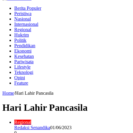
Berita Populer
Peristiwa
Nasional
Internasional
Regional
Hukrim
Politik
Pendidikan
Ekonomi
Kesehatan
Pariwisata
Lifestyle
Teknologi
Opini
Feature
Home
/
Hari Lahir Pancasila
Hari Lahir Pancasila
Regional
Redaksi Senandika
01/06/2023
0