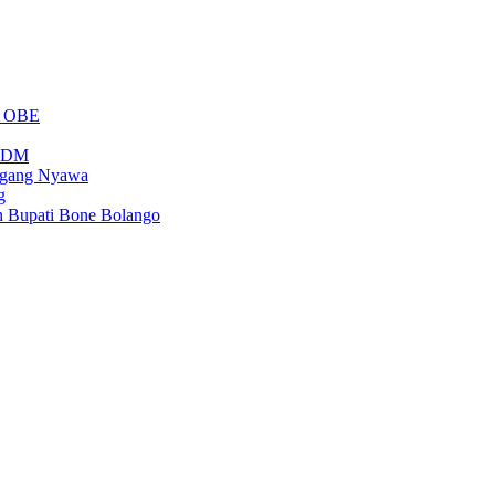
m OBE
PSDM
regang Nyawa
g
n Bupati Bone Bolango