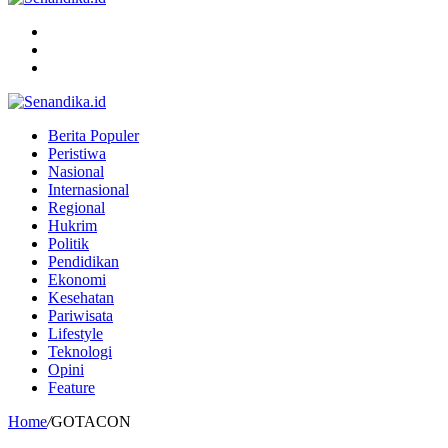
Menu
Search
for
Switch
skin
Berita Populer
Peristiwa
Nasional
Internasional
Regional
Hukrim
Politik
Pendidikan
Ekonomi
Kesehatan
Pariwisata
Lifestyle
Teknologi
Opini
Feature
Home
/
GOTACON