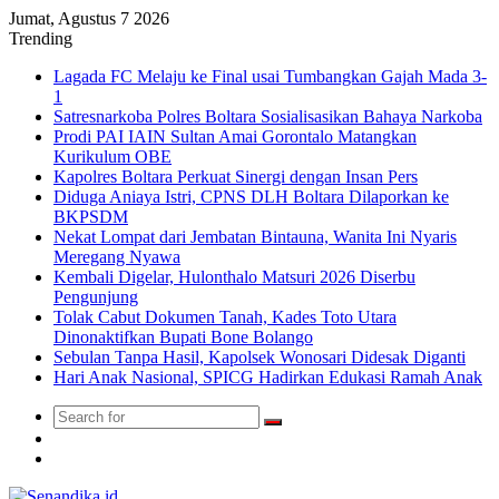
Jumat, Agustus 7 2026
Trending
Lagada FC Melaju ke Final usai Tumbangkan Gajah Mada 3-
1
Satresnarkoba Polres Boltara Sosialisasikan Bahaya Narkoba
Prodi PAI IAIN Sultan Amai Gorontalo Matangkan
Kurikulum OBE
Kapolres Boltara Perkuat Sinergi dengan Insan Pers
Diduga Aniaya Istri, CPNS DLH Boltara Dilaporkan ke
BKPSDM
Nekat Lompat dari Jembatan Bintauna, Wanita Ini Nyaris
Meregang Nyawa
Kembali Digelar, Hulonthalo Matsuri 2026 Diserbu
Pengunjung
Tolak Cabut Dokumen Tanah, Kades Toto Utara
Dinonaktifkan Bupati Bone Bolango
Sebulan Tanpa Hasil, Kapolsek Wonosari Didesak Diganti
Hari Anak Nasional, SPICG Hadirkan Edukasi Ramah Anak
Search
Switch
for
skin
TikTok