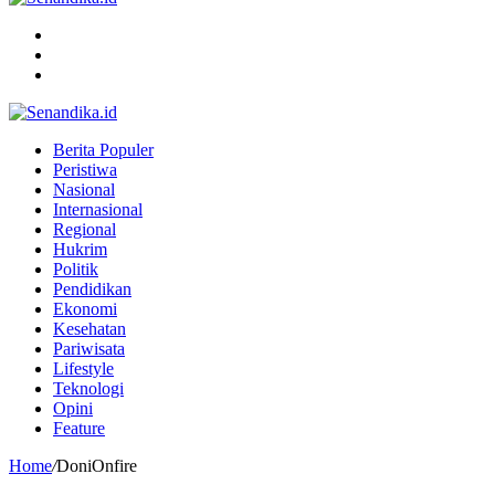
Menu
Search
for
Switch
skin
Berita Populer
Peristiwa
Nasional
Internasional
Regional
Hukrim
Politik
Pendidikan
Ekonomi
Kesehatan
Pariwisata
Lifestyle
Teknologi
Opini
Feature
Home
/
DoniOnfire