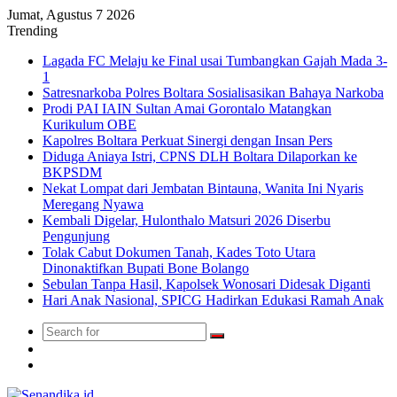
Jumat, Agustus 7 2026
Trending
Lagada FC Melaju ke Final usai Tumbangkan Gajah Mada 3-
1
Satresnarkoba Polres Boltara Sosialisasikan Bahaya Narkoba
Prodi PAI IAIN Sultan Amai Gorontalo Matangkan
Kurikulum OBE
Kapolres Boltara Perkuat Sinergi dengan Insan Pers
Diduga Aniaya Istri, CPNS DLH Boltara Dilaporkan ke
BKPSDM
Nekat Lompat dari Jembatan Bintauna, Wanita Ini Nyaris
Meregang Nyawa
Kembali Digelar, Hulonthalo Matsuri 2026 Diserbu
Pengunjung
Tolak Cabut Dokumen Tanah, Kades Toto Utara
Dinonaktifkan Bupati Bone Bolango
Sebulan Tanpa Hasil, Kapolsek Wonosari Didesak Diganti
Hari Anak Nasional, SPICG Hadirkan Edukasi Ramah Anak
Search
Switch
for
skin
TikTok