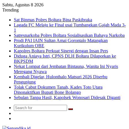
Sabtu, Agustus 8 2026
Trending
Sat Binmas Polres Boltara Bina Paskibraka
Lagada FC Melaju ke Final usai Tumbangkan Gajah Mada 3-
1
Satresnarkoba Polres Boltara Sosialisasikan Bahaya Narkoba
Prodi PAI IAIN Sultan Amai Gorontalo Matangkan
Kurikulum OBE
Kapolres Boltara Perkuat Sinergi dengan Insan Pers
Diduga Aniaya Istri, CPNS DLH Boltara Dilaporkan ke
BKPSDM
Nekat Lompat dari Jembatan Bintauna, Wanita Ini Nyaris
Meregang Nyawa
Kembali Digelar, Hulonthalo Matsuri 2026 Diserbu
Pengunjung
Tolak Cabut Dokumen Tanah, Kades Toto Utara
Dinonaktifkan Bupati Bone Bolango
Sebulan Tanpa Hasil, Kapolsek Wonosari Didesak Diganti
Search
Switch
for
skin
TikTok