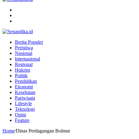
Menu
Search
for
Switch
skin
Berita Populer
Peristiwa
Nasional
Internasional
Regional
Hukrim
Politik
Pendidikan
Ekonomi
Kesehatan
Pariwisata
Lifestyle
Teknologi
Opini
Feature
Home
/
Dinas Perdagangan Bolmut