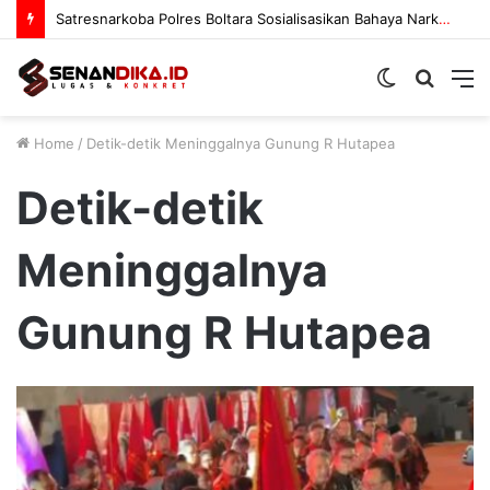
Satresnarkoba Polres Boltara Sosialisasikan Bahaya Narkoba
Switch
Searc
M
skin
for
Home
/
Detik-detik Meninggalnya Gunung R Hutapea
Detik-detik
Meninggalnya
Gunung R Hutapea