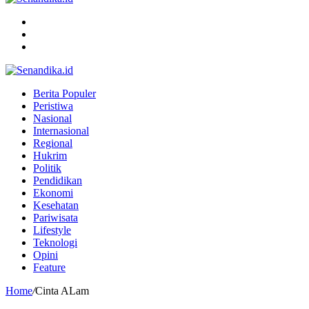
Menu
Search
for
Switch
skin
Berita Populer
Peristiwa
Nasional
Internasional
Regional
Hukrim
Politik
Pendidikan
Ekonomi
Kesehatan
Pariwisata
Lifestyle
Teknologi
Opini
Feature
Home
/
Cinta ALam