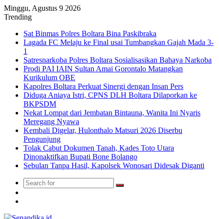
Minggu, Agustus 9 2026
Trending
Sat Binmas Polres Boltara Bina Paskibraka
Lagada FC Melaju ke Final usai Tumbangkan Gajah Mada 3-
1
Satresnarkoba Polres Boltara Sosialisasikan Bahaya Narkoba
Prodi PAI IAIN Sultan Amai Gorontalo Matangkan
Kurikulum OBE
Kapolres Boltara Perkuat Sinergi dengan Insan Pers
Diduga Aniaya Istri, CPNS DLH Boltara Dilaporkan ke
BKPSDM
Nekat Lompat dari Jembatan Bintauna, Wanita Ini Nyaris
Meregang Nyawa
Kembali Digelar, Hulonthalo Matsuri 2026 Diserbu
Pengunjung
Tolak Cabut Dokumen Tanah, Kades Toto Utara
Dinonaktifkan Bupati Bone Bolango
Sebulan Tanpa Hasil, Kapolsek Wonosari Didesak Diganti
Search
Switch
for
skin
TikTok