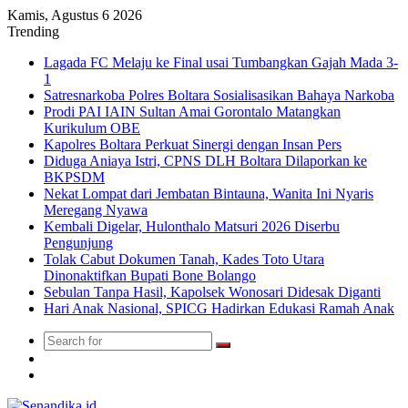
Kamis, Agustus 6 2026
Trending
Lagada FC Melaju ke Final usai Tumbangkan Gajah Mada 3-
1
Satresnarkoba Polres Boltara Sosialisasikan Bahaya Narkoba
Prodi PAI IAIN Sultan Amai Gorontalo Matangkan
Kurikulum OBE
Kapolres Boltara Perkuat Sinergi dengan Insan Pers
Diduga Aniaya Istri, CPNS DLH Boltara Dilaporkan ke
BKPSDM
Nekat Lompat dari Jembatan Bintauna, Wanita Ini Nyaris
Meregang Nyawa
Kembali Digelar, Hulonthalo Matsuri 2026 Diserbu
Pengunjung
Tolak Cabut Dokumen Tanah, Kades Toto Utara
Dinonaktifkan Bupati Bone Bolango
Sebulan Tanpa Hasil, Kapolsek Wonosari Didesak Diganti
Hari Anak Nasional, SPICG Hadirkan Edukasi Ramah Anak
Search
Switch
for
skin
TikTok