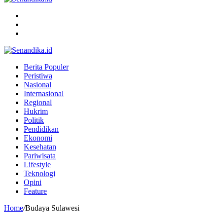
Menu
Search
for
Switch
skin
Berita Populer
Peristiwa
Nasional
Internasional
Regional
Hukrim
Politik
Pendidikan
Ekonomi
Kesehatan
Pariwisata
Lifestyle
Teknologi
Opini
Feature
Home
/
Budaya Sulawesi