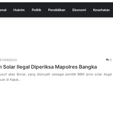
onal
Hukrim
Politik
Pendidikan
Ekonomi
Kesehatan
07/09/2023
0
n Solar Ilegal Diperiksa Mapolres Bangka
suf alias Bonar, yang disinyalir sebagai pemilik BBM jenis solar ilegal
uat di Kapal…