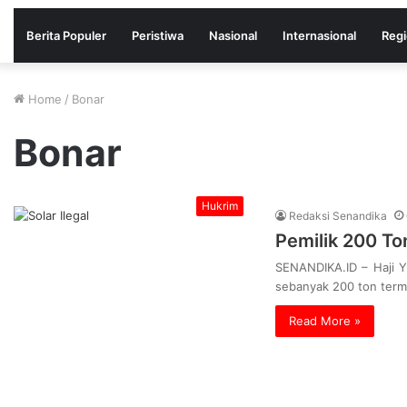
Berita Populer
Peristiwa
Nasional
Internasional
Regi
Home
/
Bonar
Bonar
Hukrim
Redaksi Senandika
Pemilik 200 To
SENANDIKA.ID – Haji Yu
sebanyak 200 ton term
Read More »