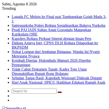
Sabtu, Agustus 8 2026
Trending
Lagada FC Melaju ke Final usai Tumbangkan Gajah Mada 3-
1
Satresnarkoba Polres Boltara Sosialisasikan Bahaya Narkoba
Prodi PAI IAIN Sultan Amai Gorontalo Matangkan
Kurikulum OBE
Kapolres Boltara Perkuat Sinergi dengan Insan Pers
Diduga Aniaya Istri, CPNS DLH Boltara Dilaporkan ke
BKPSDM
Nekat Lompat dari Jembatan Bintauna, Wanita Ini Nyaris
Meregang Nyawa
Kembali Digelar, Hulonthalo Matsuri 2026 Diserbu
Pengunjung
Tolak Cabut Dokumen Tanah, Kades Toto Utara
Dinonaktifkan Bupati Bone Bolango
Sebulan Tanpa Hasil, Kapolsek Wonosari Didesak Diganti
Hari Anak Nasional, SPICG Hadirkan Edukasi Ramah Anak
Search
Switch
for
skin
TikTok