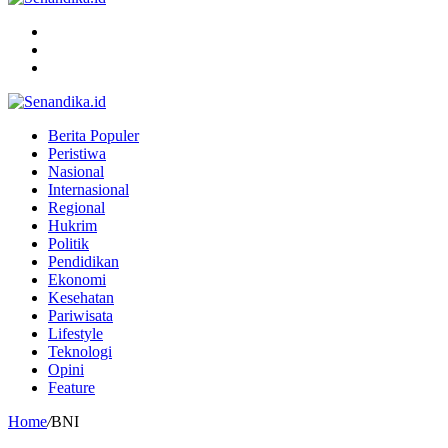
Menu
Search
for
Switch
skin
Berita Populer
Peristiwa
Nasional
Internasional
Regional
Hukrim
Politik
Pendidikan
Ekonomi
Kesehatan
Pariwisata
Lifestyle
Teknologi
Opini
Feature
Home
/
BNI