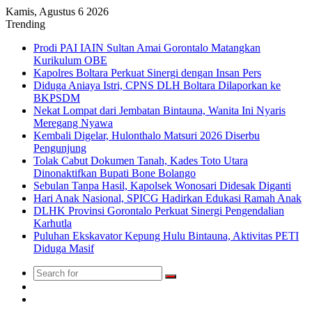
Kamis, Agustus 6 2026
Trending
Prodi PAI IAIN Sultan Amai Gorontalo Matangkan
Kurikulum OBE
Kapolres Boltara Perkuat Sinergi dengan Insan Pers
Diduga Aniaya Istri, CPNS DLH Boltara Dilaporkan ke
BKPSDM
Nekat Lompat dari Jembatan Bintauna, Wanita Ini Nyaris
Meregang Nyawa
Kembali Digelar, Hulonthalo Matsuri 2026 Diserbu
Pengunjung
Tolak Cabut Dokumen Tanah, Kades Toto Utara
Dinonaktifkan Bupati Bone Bolango
Sebulan Tanpa Hasil, Kapolsek Wonosari Didesak Diganti
Hari Anak Nasional, SPICG Hadirkan Edukasi Ramah Anak
DLHK Provinsi Gorontalo Perkuat Sinergi Pengendalian
Karhutla
Puluhan Ekskavator Kepung Hulu Bintauna, Aktivitas PETI
Diduga Masif
Search
Switch
for
skin
TikTok