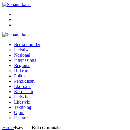
Menu
Search
for
Switch
skin
Berita Populer
Peristiwa
Nasional
Internasional
Regional
Hukrim
Politik
Pendidikan
Ekonomi
Kesehatan
Pariwisata
Lifestyle
Teknologi
Opini
Feature
Home
/
Bawaslu Kota Gorontalo