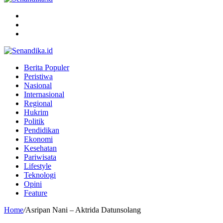
Menu
Search
for
Switch
skin
Berita Populer
Peristiwa
Nasional
Internasional
Regional
Hukrim
Politik
Pendidikan
Ekonomi
Kesehatan
Pariwisata
Lifestyle
Teknologi
Opini
Feature
Home
/
Asripan Nani – Aktrida Datunsolang