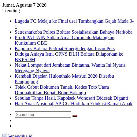
Jumat, Agustus 7 2026
Trending
Lagada FC Melaju ke Final usai Tumbangkan Gajah Mada 3-
1
Satresnarkoba Polres Boltara Sosialisasikan Bahaya Narkoba
Prodi PAI IAIN Sultan Amai Gorontalo Matangkan
Kurikulum OBE
Kapolres Boltara Perkuat Sinergi dengan Insan Pers
Diduga Aniaya Istri, CPNS DLH Boltara Dilaporkan ke
BKPSDM
Nekat Lompat dari Jembatan Bintauna, Wanita Ini Nyaris
Meregang Nyawa
Kembali Digelar, Hulonthalo Matsuri 2026 Diserbu
Pengunjung
Tolak Cabut Dokumen Tanah, Kades Toto Utara
Dinonaktifkan Bupati Bone Bolango
Sebulan Tanpa Hasil, Kapolsek Wonosari Didesak Diganti
Hari Anak Nasional, SPICG Hadirkan Edukasi Ramah Anak
Search
Switch
for
skin
TikTok