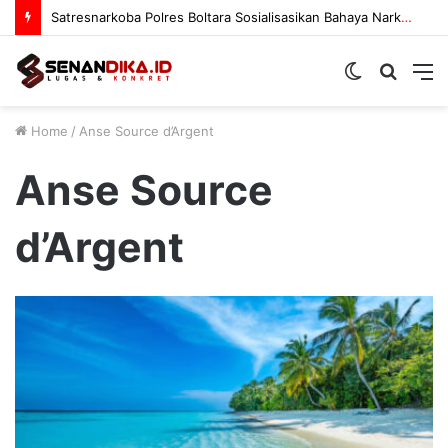
Satresnarkoba Polres Boltara Sosialisasikan Bahaya Narkoba
Switch
Searc
M
skin
for
Home
/
Anse Source d’Argent
Anse Source
d’Argent