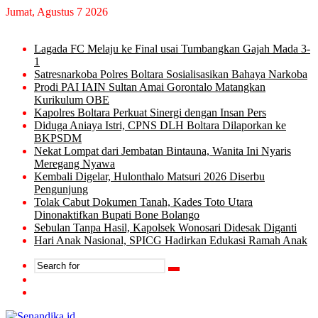
Jumat, Agustus 7 2026
Trending
Lagada FC Melaju ke Final usai Tumbangkan Gajah Mada 3-
1
Satresnarkoba Polres Boltara Sosialisasikan Bahaya Narkoba
Prodi PAI IAIN Sultan Amai Gorontalo Matangkan
Kurikulum OBE
Kapolres Boltara Perkuat Sinergi dengan Insan Pers
Diduga Aniaya Istri, CPNS DLH Boltara Dilaporkan ke
BKPSDM
Nekat Lompat dari Jembatan Bintauna, Wanita Ini Nyaris
Meregang Nyawa
Kembali Digelar, Hulonthalo Matsuri 2026 Diserbu
Pengunjung
Tolak Cabut Dokumen Tanah, Kades Toto Utara
Dinonaktifkan Bupati Bone Bolango
Sebulan Tanpa Hasil, Kapolsek Wonosari Didesak Diganti
Hari Anak Nasional, SPICG Hadirkan Edukasi Ramah Anak
Search
Switch
for
skin
TikTok