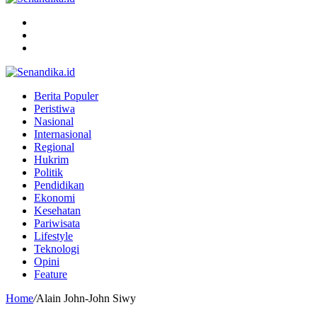
Menu
Search
for
Switch
skin
Berita Populer
Peristiwa
Nasional
Internasional
Regional
Hukrim
Politik
Pendidikan
Ekonomi
Kesehatan
Pariwisata
Lifestyle
Teknologi
Opini
Feature
Home
/
Alain John-John Siwy