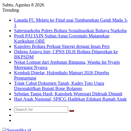
Sabtu, Agustus 8 2026
Trending
Lagada FC Melaju ke Final usai Tumbangkan Gajah Mada 3-
1
Satresnarkoba Polres Boltara Sosialisasikan Bahaya Narkoba
Prodi PAI IAIN Sultan Amai Gorontalo Matangkan
Kurikulum OBE
Kapolres Boltara Perkuat Sinergi dengan Insan Pers
Diduga Aniaya Istri, CPNS DLH Boltara Dilaporkan ke
BKPSDM
Nekat Lompat dari Jembatan Bintauna, Wanita Ini Nyaris
Meregang Nyawa
Kembali Digelar, Hulonthalo Matsuri 2026 Diserbu
Pengunjung
Tolak Cabut Dokumen Tanah, Kades Toto Utara
Dinonaktifkan Bupati Bone Bolango
Sebulan Tanpa Hasil, Kapolsek Wonosari Didesak Diganti
Hari Anak Nasional, SPICG Hadirkan Edukasi Ramah Anak
Search
Switch
for
skin
TikTok