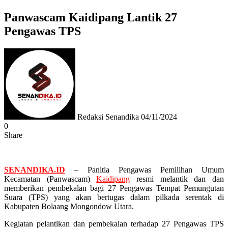
Panwascam Kaidipang Lantik 27
Pengawas TPS
Send
an
email
Redaksi Senandika
04/11/2024
0
Share
Facebook
Twitter
Messenger
Messenger
WhatsApp
Telegram
SENANDIKA.ID
– Panitia Pengawas Pemilihan Umum
Kecamatan (Panwascam)
Kaidipang
resmi melantik dan dan
memberikan pembekalan bagi 27 Pengawas Tempat Pemungutan
Suara (TPS) yang akan bertugas dalam pilkada serentak di
Kabupaten Bolaang Mongondow Utara.
Kegiatan pelantikan dan pembekalan terhadap 27 Pengawas TPS