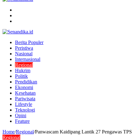
Menu
Search
for
Switch
skin
Berita Populer
Peristiwa
Nasional
Internasional
Regional
Hukrim
Politik
Pendidikan
Ekonomi
Kesehatan
Pariwisata
Lifestyle
Teknologi
Opini
Feature
Home
/
Regional
/
Panwascam Kaidipang Lantik 27 Pengawas TPS
Regional