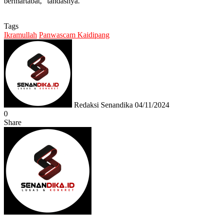
bermartabat,” tandasnya.
Tags
Ikramullah
Panwascam Kaidipang
Send
an
email
Redaksi Senandika
04/11/2024
0
Share
Facebook
Twitter
Messenger
Messenger
WhatsApp
Telegram