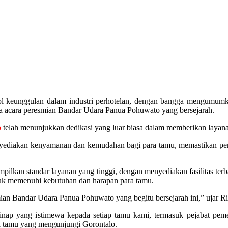
l keunggulan dalam industri perhotelan, dengan bangga mengumumkan 
a acara peresmian Bandar Udara Panua Pohuwato yang bersejarah.
o
telah menunjukkan dedikasi yang luar biasa dalam memberikan layana
 menyediakan kenyamanan dan kemudahan bagi para tamu, memastikan p
pilkan standar layanan yang tinggi, dengan menyediakan fasilitas ter
ntuk memenuhi kebutuhan dan harapan para tamu.
mian Bandar Udara Panua Pohuwato yang begitu bersejarah ini,” ujar R
p yang istimewa kepada setiap tamu kami, termasuk pejabat pemeri
ra tamu yang mengunjungi Gorontalo.