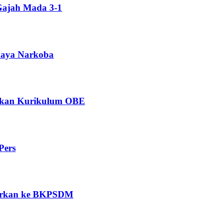
Gajah Mada 3-1
ahaya Narkoba
ngkan Kurikulum OBE
Pers
porkan ke BKPSDM