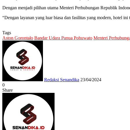
Dengan menjadi pilihan utama Menteri Perhubungan Republik Indones
“Dengan layanan yang luar biasa dan fasilitas yang modern, hotel in
Tags
Aston Gorontalo
Bandar Udara Panua Pohuwato
Menteri Perhubung
Send
an
email
Redaksi Senandika
23/04/2024
0
Share
Facebook
Twitter
Messenger
Messenger
WhatsApp
Telegram