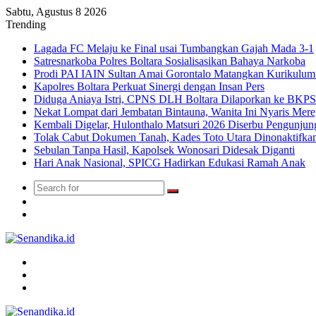
Sabtu, Agustus 8 2026
Trending
Lagada FC Melaju ke Final usai Tumbangkan Gajah Mada 3-1
Satresnarkoba Polres Boltara Sosialisasikan Bahaya Narkoba
Prodi PAI IAIN Sultan Amai Gorontalo Matangkan Kurikulu
Kapolres Boltara Perkuat Sinergi dengan Insan Pers
Diduga Aniaya Istri, CPNS DLH Boltara Dilaporkan ke BK
Nekat Lompat dari Jembatan Bintauna, Wanita Ini Nyaris Me
Kembali Digelar, Hulonthalo Matsuri 2026 Diserbu Pengunjun
Tolak Cabut Dokumen Tanah, Kades Toto Utara Dinonaktifka
Sebulan Tanpa Hasil, Kapolsek Wonosari Didesak Diganti
Hari Anak Nasional, SPICG Hadirkan Edukasi Ramah Anak
Search
Switch
for
skin
TikTok
Menu
Search
for
Switch
skin