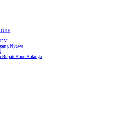
m OBE
PSDM
regang Nyawa
g
n Bupati Bone Bolango