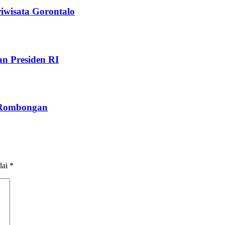
iwisata Gorontalo
n Presiden RI
 Rombongan
dai
*