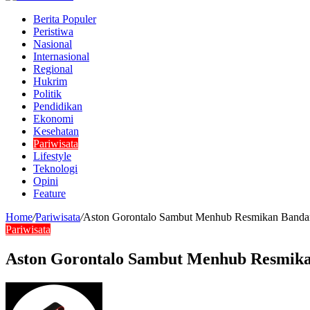
Berita Populer
Peristiwa
Nasional
Internasional
Regional
Hukrim
Politik
Pendidikan
Ekonomi
Kesehatan
Pariwisata
Lifestyle
Teknologi
Opini
Feature
Home
/
Pariwisata
/
Aston Gorontalo Sambut Menhub Resmikan Banda
Pariwisata
Aston Gorontalo Sambut Menhub Resmik
Send
an