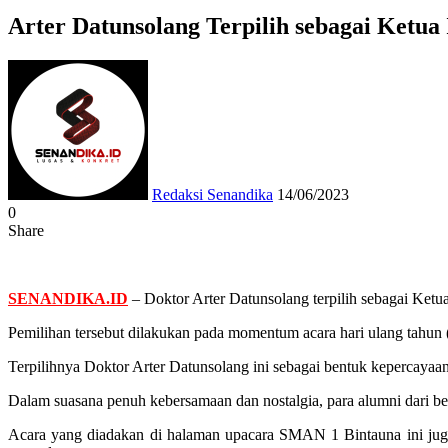
Arter Datunsolang Terpilih sebagai Ketu
Send
an
email
Redaksi Senandika
14/06/2023
0
Share
Facebook
Twitter
Messenger
Messenger
WhatsApp
Telegram
SENANDIKA.ID
– Doktor Arter Datunsolang terpilih sebagai Ke
Pemilihan tersebut dilakukan pada momentum acara hari ulang tahu
Terpilihnya Doktor Arter Datunsolang ini sebagai bentuk kepercaya
Dalam suasana penuh kebersamaan dan nostalgia, para alumni dari be
Acara yang diadakan di halaman upacara SMAN 1 Bintauna ini juga 