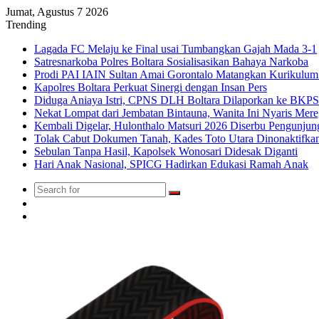
Jumat, Agustus 7 2026
Trending
Lagada FC Melaju ke Final usai Tumbangkan Gajah Mada 3-1
Satresnarkoba Polres Boltara Sosialisasikan Bahaya Narkoba
Prodi PAI IAIN Sultan Amai Gorontalo Matangkan Kurikulu
Kapolres Boltara Perkuat Sinergi dengan Insan Pers
Diduga Aniaya Istri, CPNS DLH Boltara Dilaporkan ke BK
Nekat Lompat dari Jembatan Bintauna, Wanita Ini Nyaris Me
Kembali Digelar, Hulonthalo Matsuri 2026 Diserbu Pengunjun
Tolak Cabut Dokumen Tanah, Kades Toto Utara Dinonaktifka
Sebulan Tanpa Hasil, Kapolsek Wonosari Didesak Diganti
Hari Anak Nasional, SPICG Hadirkan Edukasi Ramah Anak
Search
Switch
for
skin
TikTok