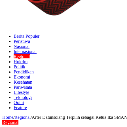
Berita Populer
Peristiwa
Nasional
Internasional
Regional
Hukrim
Politik
Pendidikan
Ekonomi
Kesehatan
Pariwisata
Lifestyle
Teknologi
Opini
Feature
Home
/
Regional
/
Arter Datunsolang Terpilih sebagai Ketua Ika SMAN
Regional