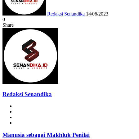
Redaksi Senandika
14/06/2023
0
Share
Facebook
Twitter
Messenger
Messenger
WhatsApp
Telegram
Redaksi Senandika
Website
Facebook
Instagram
TikTok
Manusia sebagai Makhluk Penilai