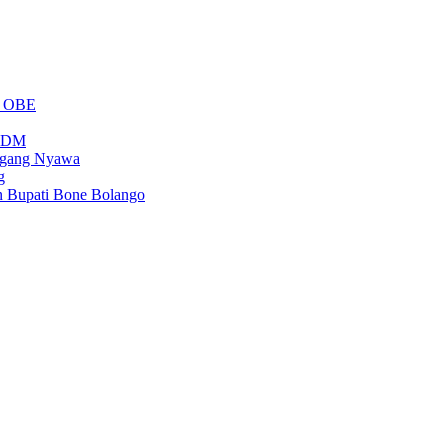
m OBE
PSDM
regang Nyawa
g
n Bupati Bone Bolango