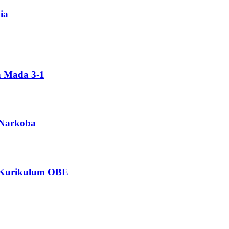
ia
h Mada 3-1
 Narkoba
n Kurikulum OBE