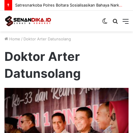
Satresnarkoba Polres Boltara Sosialisasikan Bahaya Narkoba
Switch
Searc
M
skin
for
Home
/
Doktor Arter Datunsolang
Doktor Arter
Datunsolang