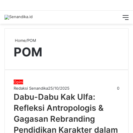
Switch
Searc
M
skin
for
Home
/
POM
POM
Opini
Redaksi Senandika
25/10/2025
0
Dabu-Dabu Kak Ulfa:
Refleksi Antropologis &
Gagasan Rebranding
Pendidikan Karakter dalam