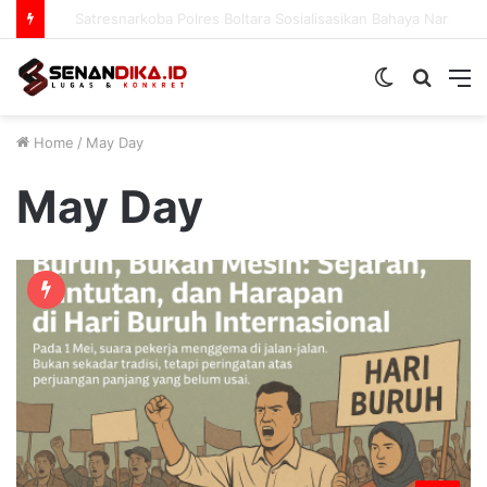
Satresnarkoba Polres Boltara Sosialisasikan Bahaya Narkoba
Switch
Searc
M
skin
for
Home
/
May Day
May Day