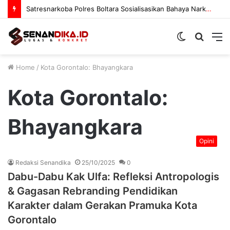
Satresnarkoba Polres Boltara Sosialisasikan Bahaya Narkoba
Switch
Searc
M
skin
for
Home
/
Kota Gorontalo: Bhayangkara
Kota Gorontalo:
Bhayangkara
Opini
Redaksi Senandika
25/10/2025
0
Dabu-Dabu Kak Ulfa: Refleksi Antropologis
& Gagasan Rebranding Pendidikan
Karakter dalam Gerakan Pramuka Kota
Gorontalo