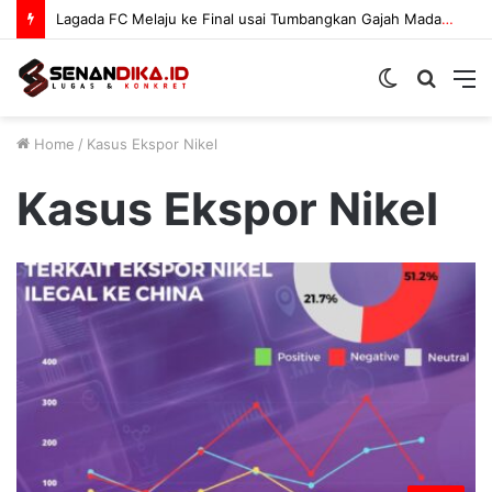
Lagada FC Melaju ke Final usai Tumbangkan Gajah Mada 3-1
Switch
Searc
M
skin
for
Home
/
Kasus Ekspor Nikel
Kasus Ekspor Nikel