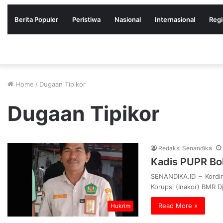
Berita Populer
Peristiwa
Nasional
Internasional
Regi
Home
/
Dugaan Tipikor
Dugaan Tipikor
Redaksi Senandika
Kadis PUPR Bol
SENANDIKA.ID – Kordi
Korupsi (Inakor) BMR D
Read More »
Hukrim