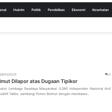
onal
Hukrim
Politik
Pendidikan
Ekonomi
Kesehatan
28/05/2023
0
mut Dilapor atas Dugaan Tipikor
nator Lembaga Swadaya Masyarakat (LSM) Independen Nasional Anti
julkifli Talibo, sambangi Polres Bolmut dengan membawa…