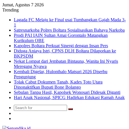
Jumat, Agustus 7 2026
Trending
Lagada FC Melaju ke Final usai Tumbangkan Gajah Mada 3-
1
Satresnarkoba Polres Boltara Sosialisasikan Bahaya Narkoba
Prodi PAI IAIN Sultan Amai Gorontalo Matangkan
Kurikulum OBE
Kapolres Boltara Perkuat Sinergi dengan Insan Pers
Diduga Aniaya Istri, CPNS DLH Boltara Dilaporkan ke
BKPSDM
Nekat Lompat dari Jembatan Bintauna, Wanita Ini Nyaris
Meregang Nyawa
Kembali Digelar, Hulonthalo Matsuri 2026 Diserbu
Pengunjung
Tolak Cabut Dokumen Tanah, Kades Toto Utara
Dinonaktifkan Bupati Bone Bolango
Sebulan Tanpa Hasil, Kapolsek Wonosari Didesak Diganti
Hari Anak Nasional, SPICG Hadirkan Edukasi Ramah Anak
Search
Switch
for
skin
TikTok