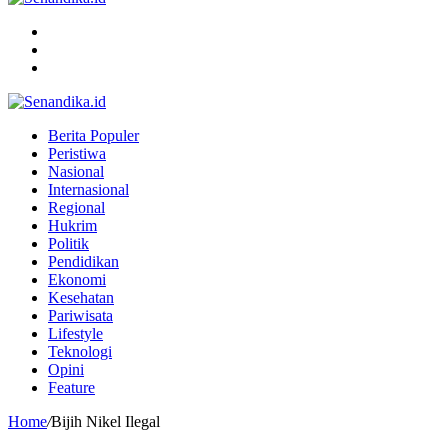
Menu
Search
for
Switch
skin
Berita Populer
Peristiwa
Nasional
Internasional
Regional
Hukrim
Politik
Pendidikan
Ekonomi
Kesehatan
Pariwisata
Lifestyle
Teknologi
Opini
Feature
Home
/
Bijih Nikel Ilegal