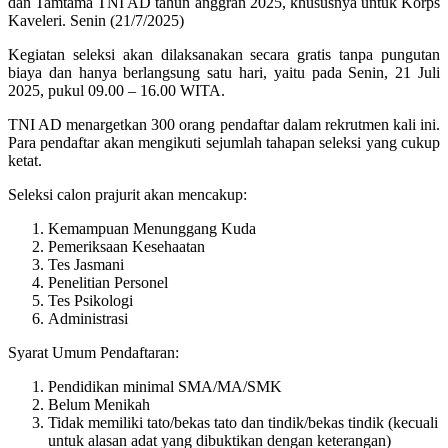
dan Tamtama TNI AD tahun anggran 2025, khususnya untuk Korps
Kaveleri. Senin (21/7/2025)
Kegiatan seleksi akan dilaksanakan secara gratis tanpa pungutan
biaya dan hanya berlangsung satu hari, yaitu pada Senin, 21 Juli
2025, pukul 09.00 – 16.00 WITA.
TNI AD menargetkan 300 orang pendaftar dalam rekrutmen kali ini.
Para pendaftar akan mengikuti sejumlah tahapan seleksi yang cukup
ketat.
Seleksi calon prajurit akan mencakup:
Kemampuan Menunggang Kuda
Pemeriksaan Kesehaatan
Tes Jasmani
Penelitian Personel
Tes Psikologi
Administrasi
Syarat Umum Pendaftaran:
Pendidikan minimal SMA/MA/SMK
Belum Menikah
Tidak memiliki tato/bekas tato dan tindik/bekas tindik (kecuali
untuk alasan adat yang dibuktikan dengan keterangan)