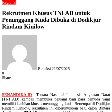
Regional
Rekrutmen Khusus TNI AD untuk
Penunggang Kuda Dibuka di Dodikjur
Rindam Kinilow
Send
an
email
Redaksi
21/07/2025
0
Share
Facebook
Twitter
Messenger
Messenger
WhatsApp
Telegram
SENANDIKA.ID
–Tentara Nasional Indonesia Angkatan Darat
(TNI AD) kembali membuka peluang bagi para pemuda yang
memiliki keahlian khusus menunggang kuda. Bertempat di Dodikjur
Rindam Kinilow, rekrutmen ini diperuntukkan bagi calon Bintara