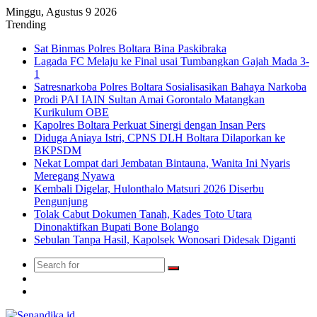
Minggu, Agustus 9 2026
Trending
Sat Binmas Polres Boltara Bina Paskibraka
Lagada FC Melaju ke Final usai Tumbangkan Gajah Mada 3-
1
Satresnarkoba Polres Boltara Sosialisasikan Bahaya Narkoba
Prodi PAI IAIN Sultan Amai Gorontalo Matangkan
Kurikulum OBE
Kapolres Boltara Perkuat Sinergi dengan Insan Pers
Diduga Aniaya Istri, CPNS DLH Boltara Dilaporkan ke
BKPSDM
Nekat Lompat dari Jembatan Bintauna, Wanita Ini Nyaris
Meregang Nyawa
Kembali Digelar, Hulonthalo Matsuri 2026 Diserbu
Pengunjung
Tolak Cabut Dokumen Tanah, Kades Toto Utara
Dinonaktifkan Bupati Bone Bolango
Sebulan Tanpa Hasil, Kapolsek Wonosari Didesak Diganti
Search
Switch
for
skin
TikTok