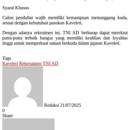
Syarat Khusus
Calon pendaftar wajib memiliki kemampuan menunggang kuda,
sesuai dengan kebutuhan pasukan Kaveleri.
Dengan adanya rekrutmen ini, TNI AD berharap dapat merekrut
putra-putra terbaik bangsa yang memiliki keahlian dan loyalitas
tinggi untuk memperkuat satuan berkuda dalam jajaran Kaveleri.
Tags
Kaveleri
Rekerutmen
TNI AD
Send
an
email
Redaksi
21/07/2025
0
Share
Facebook
Twitter
Messenger
Messenger
WhatsApp
Telegram