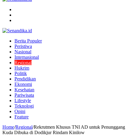
Menu
Search
for
Switch
skin
Berita Populer
Peristiwa
Nasional
Internasional
Regional
Hukrim
Politik
Pendidikan
Ekonomi
Kesehatan
Pariwisata
Lifestyle
Teknologi
Opini
Feature
Home
/
Regional
/
Rekrutmen Khusus TNI AD untuk Penunggang
Kuda Dibuka di Dodikjur Rindam Kinilow