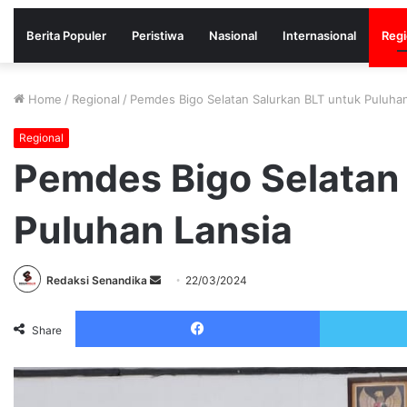
Berita Populer
Peristiwa
Nasional
Internasional
Regi
Home
/
Regional
/
Pemdes Bigo Selatan Salurkan BLT untuk Puluhan
Regional
Pemdes Bigo Selatan
Puluhan Lansia
Send
Redaksi Senandika
22/03/2024
an
Facebook
email
Share