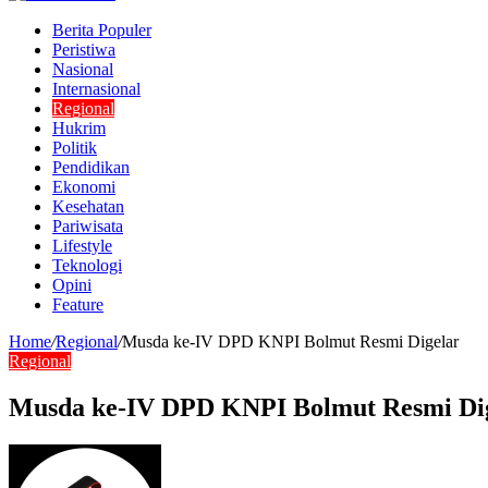
Berita Populer
Peristiwa
Nasional
Internasional
Regional
Hukrim
Politik
Pendidikan
Ekonomi
Kesehatan
Pariwisata
Lifestyle
Teknologi
Opini
Feature
Home
/
Regional
/
Musda ke-IV DPD KNPI Bolmut Resmi Digelar
Regional
Musda ke-IV DPD KNPI Bolmut Resmi Di
Send
an