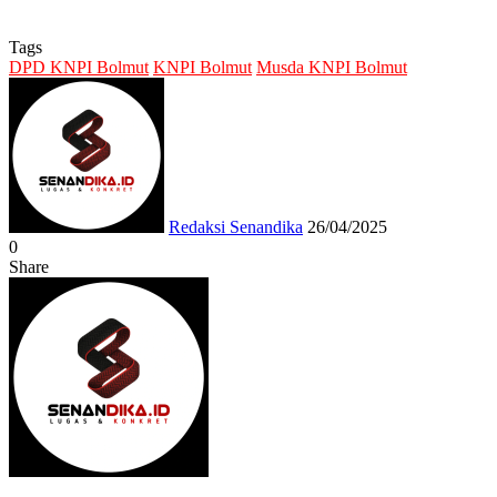
Tags
DPD KNPI Bolmut
KNPI Bolmut
Musda KNPI Bolmut
Send
an
email
Redaksi Senandika
26/04/2025
0
Share
Facebook
Twitter
Messenger
Messenger
WhatsApp
Telegram