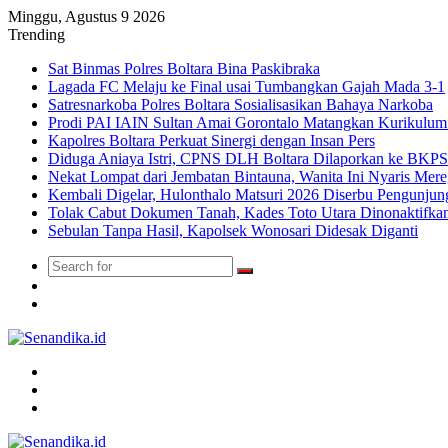
Minggu, Agustus 9 2026
Trending
Sat Binmas Polres Boltara Bina Paskibraka
Lagada FC Melaju ke Final usai Tumbangkan Gajah Mada 3-1
Satresnarkoba Polres Boltara Sosialisasikan Bahaya Narkoba
Prodi PAI IAIN Sultan Amai Gorontalo Matangkan Kurikulu
Kapolres Boltara Perkuat Sinergi dengan Insan Pers
Diduga Aniaya Istri, CPNS DLH Boltara Dilaporkan ke BK
Nekat Lompat dari Jembatan Bintauna, Wanita Ini Nyaris Me
Kembali Digelar, Hulonthalo Matsuri 2026 Diserbu Pengunjun
Tolak Cabut Dokumen Tanah, Kades Toto Utara Dinonaktifka
Sebulan Tanpa Hasil, Kapolsek Wonosari Didesak Diganti
Search
Switch
for
skin
TikTok
Menu
Search
for
Switch
skin