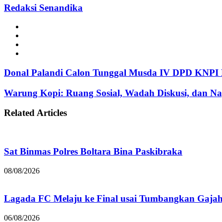
Redaksi Senandika
Website
Facebook
Instagram
TikTok
Donal Palandi Calon Tunggal Musda IV DPD KNPI
Warung Kopi: Ruang Sosial, Wadah Diskusi, dan N
Related Articles
Sat Binmas Polres Boltara Bina Paskibraka
08/08/2026
Lagada FC Melaju ke Final usai Tumbangkan Gaja
06/08/2026