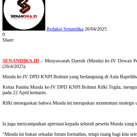
email
Redaksi Senandika
26/04/2025
0
Share
Facebook
Twitter
Messenger
Messenger
WhatsApp
Telegram
SENANDIKA.ID
– Musyawarah Daerah (Musda) ke-IV Dewan Pe
(26/4/2025).
Musda ke-IV DPD KNPI Bolmut yang berlangsung di Aula Bapelitban
Ketua Panitia Musda ke-IV DPD KNPI Bolmut Rifki Tegila, mengungk
pada 22 April kemarin.
Rifki menegaskan bahwa Musda ini merupakan momentum strategis u
Ia juga menyampaikan apresiasi kepada seluruh peserta Musda yang 
“Musda ini bukan sekadar forum formalitas, tetapi ruang bagi kita