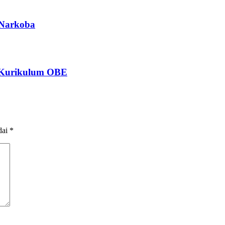
 Narkoba
n Kurikulum OBE
dai
*