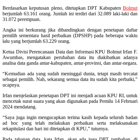
Berdasarkan keputusan pleno, ditetapkan DPT Kabupaten
Bolmut
berjumlah 63.161 orang. Jumlah ini terdiri dari 32.089 laki-laki dan
31.072 perempuan.
Angka ini berkurang jika dibandingkan dengan penetapan daftar
pemilih sementara hasil perbaikan (DPSHP) pada beberapa waktu
lalu yang berjumlah 63.229 orang.
Ketua Divisi Perencanaan Data dan Informasi KPU Bolmut Irfan F.
Awumbas, mengatakan perubahan data itu diakibatkan adanya
analisa data ganda antar-kabupaten, antar-provinsi, dan antar-negara.
“Kemudian ada yang sudah meninggal dunia, tetapi masih tercatat
sebagai pemilih. Nah, sekarang semua data itu sudah kita perbaiki,”
ucapnya.
Irfan menjelaskan penetapan DPT ini menjadi acuan KPU RI, untuk
mencetak surat suara yang akan digunakan pada Pemilu 14 Februari
2024 mendatang.
“Saya juga ingin mengucapkan terima kasih kepada seluruh badan
ad hoc yang telah melakukan perbaikan serta melaksanakan
rekapitulasi dan hari ini ditetapkan di KPU,” tuturnya.
Pada tahapan data, kata Irfan, akan ada juga DPT tambahan, di