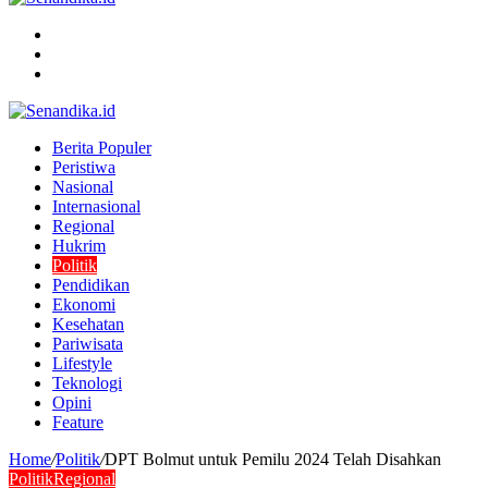
Menu
Search
for
Switch
skin
Berita Populer
Peristiwa
Nasional
Internasional
Regional
Hukrim
Politik
Pendidikan
Ekonomi
Kesehatan
Pariwisata
Lifestyle
Teknologi
Opini
Feature
Home
/
Politik
/
DPT Bolmut untuk Pemilu 2024 Telah Disahkan
Politik
Regional