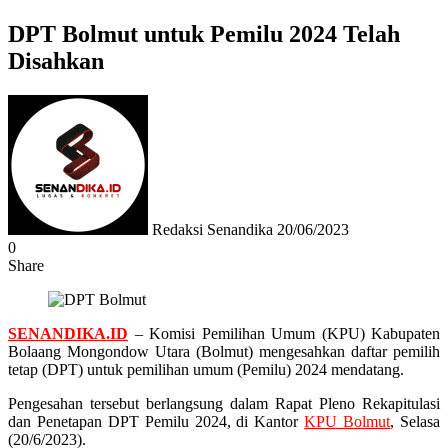
DPT Bolmut untuk Pemilu 2024 Telah
Disahkan
Send
an
email
Redaksi Senandika
20/06/2023
0
Share
Facebook
Twitter
Messenger
Messenger
WhatsApp
Telegram
SENANDIKA.ID
– Komisi Pemilihan Umum (KPU) Kabupaten
Bolaang Mongondow Utara (Bolmut) mengesahkan daftar pemilih
tetap (DPT) untuk pemilihan umum (Pemilu) 2024 mendatang.
Pengesahan tersebut berlangsung dalam Rapat Pleno Rekapitulasi
dan Penetapan DPT Pemilu 2024, di Kantor
KPU Bolmut
, Selasa
(20/6/2023).