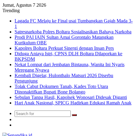
Jumat, Agustus 7 2026
Trending
Lagada FC Melaju ke Final usai Tumbangkan Gajah Mada 3-
1
Satresnarkoba Polres Boltara Sosialisasikan Bahaya Narkoba
Prodi PAI IAIN Sultan Amai Gorontalo Matangkan
Kurikulum OBE
Kapolres Boltara Perkuat Sinergi dengan Insan Pers
Diduga Aniaya Istri, CPNS DLH Boltara Dilaporkan ke
BKPSDM
Nekat Lompat dari Jembatan Bintauna, Wanita Ini Nyaris
Meregang Nyawa
Kembali Digelar, Hulonthalo Matsuri 2026 Diserbu
Pengunjung
Tolak Cabut Dokumen Tanah, Kades Toto Utara
Dinonaktifkan Bupati Bone Bolango
Sebulan Tanpa Hasil, Kapolsek Wonosari Didesak Diganti
Hari Anak Nasional, SPICG Hadirkan Edukasi Ramah Anak
Search
Switch
for
skin
TikTok