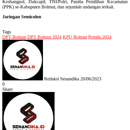
Kesbangpol, Dukcapil, TNI/Polri, Panitia Pemilihan Kecamatan
(PPK) se-Kabupaten Bolmut, dan sejumlah undangan terkait.
Jaringan Semicolon
Tags
DPT Bolmut
DPT Bolmut 2024
KPU Bolmut
Pemilu 2024
Send
an
email
Redaksi Senandika
20/06/2023
0
Share
Facebook
Twitter
Messenger
Messenger
WhatsApp
Telegram