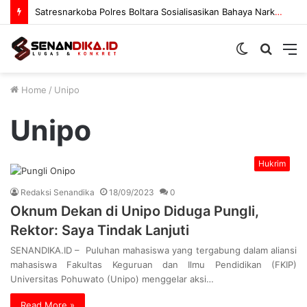
Satresnarkoba Polres Boltara Sosialisasikan Bahaya Narkoba
Switch
Searc
M
skin
for
Home
/
Unipo
Unipo
Hukrim
Redaksi Senandika
18/09/2023
0
Oknum Dekan di Unipo Diduga Pungli,
Rektor: Saya Tindak Lanjuti
SENANDIKA.ID – Puluhan mahasiswa yang tergabung dalam aliansi
mahasiswa Fakultas Keguruan dan Ilmu Pendidikan (FKIP)
Universitas Pohuwato (Unipo) menggelar aksi…
Read More »