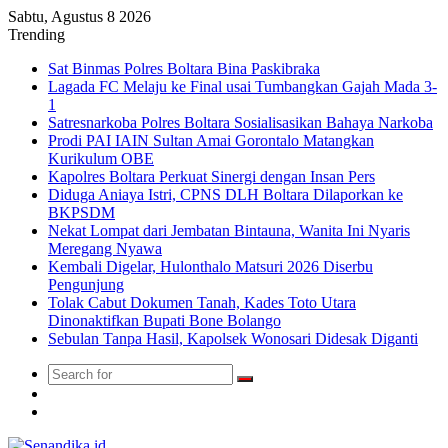
Sabtu, Agustus 8 2026
Trending
Sat Binmas Polres Boltara Bina Paskibraka
Lagada FC Melaju ke Final usai Tumbangkan Gajah Mada 3-
1
Satresnarkoba Polres Boltara Sosialisasikan Bahaya Narkoba
Prodi PAI IAIN Sultan Amai Gorontalo Matangkan
Kurikulum OBE
Kapolres Boltara Perkuat Sinergi dengan Insan Pers
Diduga Aniaya Istri, CPNS DLH Boltara Dilaporkan ke
BKPSDM
Nekat Lompat dari Jembatan Bintauna, Wanita Ini Nyaris
Meregang Nyawa
Kembali Digelar, Hulonthalo Matsuri 2026 Diserbu
Pengunjung
Tolak Cabut Dokumen Tanah, Kades Toto Utara
Dinonaktifkan Bupati Bone Bolango
Sebulan Tanpa Hasil, Kapolsek Wonosari Didesak Diganti
Search
Switch
for
skin
TikTok