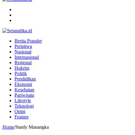
Menu
Search
for
Switch
skin
Berita Populer
Peristiwa
Nasional
Internasional
Regional
Hukrim
Politik
Pendidikan
Ekonomi
Kesehatan
Pariwisata
Lifestyle
Teknologi
Opini
Feature
Home
/
Stanly Manangka