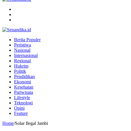
Menu
Search
for
Switch
skin
Berita Populer
Peristiwa
Nasional
Internasional
Regional
Hukrim
Politik
Pendidikan
Ekonomi
Kesehatan
Pariwisata
Lifestyle
Teknologi
Opini
Feature
Home
/
Solar Ilegal Jambi