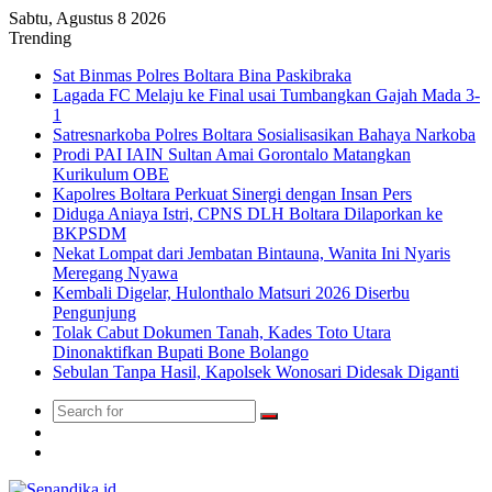
Sabtu, Agustus 8 2026
Trending
Sat Binmas Polres Boltara Bina Paskibraka
Lagada FC Melaju ke Final usai Tumbangkan Gajah Mada 3-
1
Satresnarkoba Polres Boltara Sosialisasikan Bahaya Narkoba
Prodi PAI IAIN Sultan Amai Gorontalo Matangkan
Kurikulum OBE
Kapolres Boltara Perkuat Sinergi dengan Insan Pers
Diduga Aniaya Istri, CPNS DLH Boltara Dilaporkan ke
BKPSDM
Nekat Lompat dari Jembatan Bintauna, Wanita Ini Nyaris
Meregang Nyawa
Kembali Digelar, Hulonthalo Matsuri 2026 Diserbu
Pengunjung
Tolak Cabut Dokumen Tanah, Kades Toto Utara
Dinonaktifkan Bupati Bone Bolango
Sebulan Tanpa Hasil, Kapolsek Wonosari Didesak Diganti
Search
Switch
for
skin
TikTok