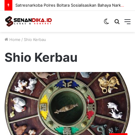
Satresnarkoba Polres Boltara Sosialisasikan Bahaya Narkoba
Switch
Searc
M
skin
for
Home
/
Shio Kerbau
Shio Kerbau