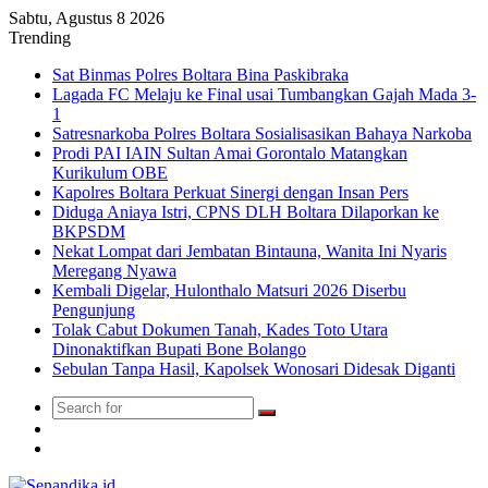
Sabtu, Agustus 8 2026
Trending
Sat Binmas Polres Boltara Bina Paskibraka
Lagada FC Melaju ke Final usai Tumbangkan Gajah Mada 3-
1
Satresnarkoba Polres Boltara Sosialisasikan Bahaya Narkoba
Prodi PAI IAIN Sultan Amai Gorontalo Matangkan
Kurikulum OBE
Kapolres Boltara Perkuat Sinergi dengan Insan Pers
Diduga Aniaya Istri, CPNS DLH Boltara Dilaporkan ke
BKPSDM
Nekat Lompat dari Jembatan Bintauna, Wanita Ini Nyaris
Meregang Nyawa
Kembali Digelar, Hulonthalo Matsuri 2026 Diserbu
Pengunjung
Tolak Cabut Dokumen Tanah, Kades Toto Utara
Dinonaktifkan Bupati Bone Bolango
Sebulan Tanpa Hasil, Kapolsek Wonosari Didesak Diganti
Search
Switch
for
skin
TikTok