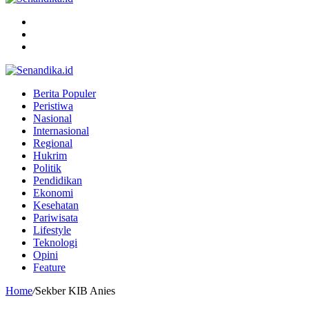
Menu
Search
for
Switch
skin
Berita Populer
Peristiwa
Nasional
Internasional
Regional
Hukrim
Politik
Pendidikan
Ekonomi
Kesehatan
Pariwisata
Lifestyle
Teknologi
Opini
Feature
Home
/
Sekber KIB Anies