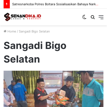
Satresnarkoba Polres Boltara Sosialisasikan Bahaya Narkoba
Switch
Searc
M
skin
for
Home
/
Sangadi Bigo Selatan
Sangadi Bigo
Selatan