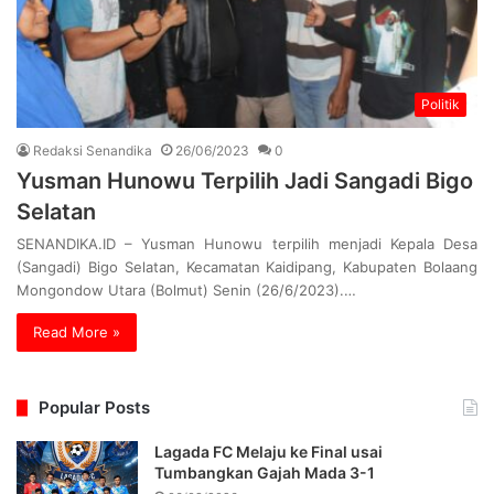
Politik
Redaksi Senandika
26/06/2023
0
Yusman Hunowu Terpilih Jadi Sangadi Bigo
Selatan
SENANDIKA.ID – Yusman Hunowu terpilih menjadi Kepala Desa
(Sangadi) Bigo Selatan, Kecamatan Kaidipang, Kabupaten Bolaang
Mongondow Utara (Bolmut) Senin (26/6/2023).…
Read More »
Popular Posts
Lagada FC Melaju ke Final usai
Tumbangkan Gajah Mada 3-1