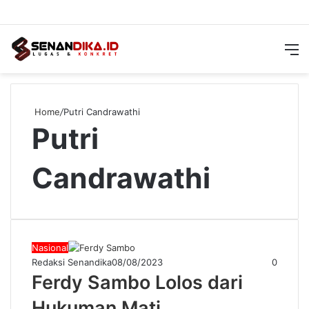
Switch
Searc
M
skin
for
Home
/
Putri Candrawathi
Putri
Candrawathi
Nasional
Redaksi Senandika
08/08/2023
0
Ferdy Sambo Lolos dari
Hukuman Mati