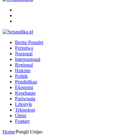
Menu
Search
for
Switch
skin
Berita Populer
Peristiwa
Nasional
Internasional
Regional
Hukrim
Politik
Pendidikan
Ekonomi
Kesehatan
Pariwisata
Lifestyle
Teknologi
Opini
Feature
Home
/
Pungli Unipo