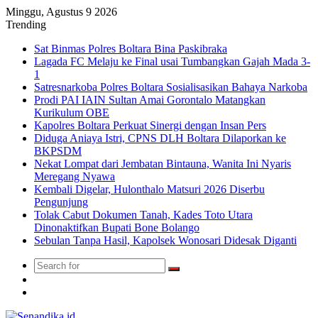
Minggu, Agustus 9 2026
Trending
Sat Binmas Polres Boltara Bina Paskibraka
Lagada FC Melaju ke Final usai Tumbangkan Gajah Mada 3-
1
Satresnarkoba Polres Boltara Sosialisasikan Bahaya Narkoba
Prodi PAI IAIN Sultan Amai Gorontalo Matangkan
Kurikulum OBE
Kapolres Boltara Perkuat Sinergi dengan Insan Pers
Diduga Aniaya Istri, CPNS DLH Boltara Dilaporkan ke
BKPSDM
Nekat Lompat dari Jembatan Bintauna, Wanita Ini Nyaris
Meregang Nyawa
Kembali Digelar, Hulonthalo Matsuri 2026 Diserbu
Pengunjung
Tolak Cabut Dokumen Tanah, Kades Toto Utara
Dinonaktifkan Bupati Bone Bolango
Sebulan Tanpa Hasil, Kapolsek Wonosari Didesak Diganti
Search
Switch
for
skin
TikTok