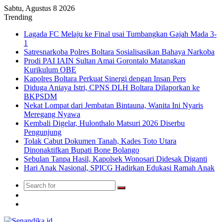
Sabtu, Agustus 8 2026
Trending
Lagada FC Melaju ke Final usai Tumbangkan Gajah Mada 3-
1
Satresnarkoba Polres Boltara Sosialisasikan Bahaya Narkoba
Prodi PAI IAIN Sultan Amai Gorontalo Matangkan
Kurikulum OBE
Kapolres Boltara Perkuat Sinergi dengan Insan Pers
Diduga Aniaya Istri, CPNS DLH Boltara Dilaporkan ke
BKPSDM
Nekat Lompat dari Jembatan Bintauna, Wanita Ini Nyaris
Meregang Nyawa
Kembali Digelar, Hulonthalo Matsuri 2026 Diserbu
Pengunjung
Tolak Cabut Dokumen Tanah, Kades Toto Utara
Dinonaktifkan Bupati Bone Bolango
Sebulan Tanpa Hasil, Kapolsek Wonosari Didesak Diganti
Hari Anak Nasional, SPICG Hadirkan Edukasi Ramah Anak
Search
Switch
for
skin
TikTok