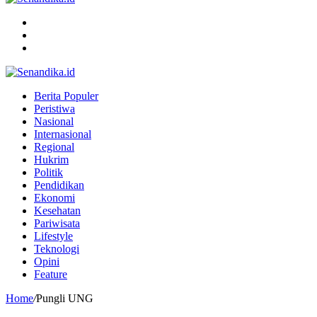
Menu
Search
for
Switch
skin
Berita Populer
Peristiwa
Nasional
Internasional
Regional
Hukrim
Politik
Pendidikan
Ekonomi
Kesehatan
Pariwisata
Lifestyle
Teknologi
Opini
Feature
Home
/
Pungli UNG