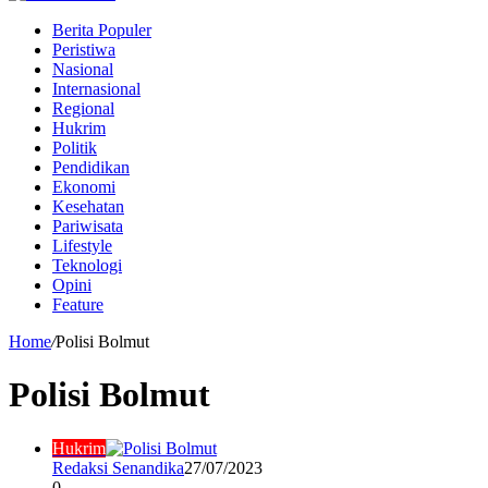
Berita Populer
Peristiwa
Nasional
Internasional
Regional
Hukrim
Politik
Pendidikan
Ekonomi
Kesehatan
Pariwisata
Lifestyle
Teknologi
Opini
Feature
Home
/
Polisi Bolmut
Polisi Bolmut
Hukrim
Redaksi Senandika
27/07/2023
0