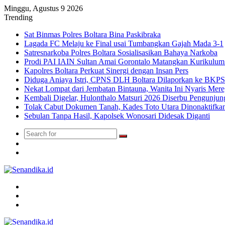
Minggu, Agustus 9 2026
Trending
Sat Binmas Polres Boltara Bina Paskibraka
Lagada FC Melaju ke Final usai Tumbangkan Gajah Mada 3-1
Satresnarkoba Polres Boltara Sosialisasikan Bahaya Narkoba
Prodi PAI IAIN Sultan Amai Gorontalo Matangkan Kurikulu
Kapolres Boltara Perkuat Sinergi dengan Insan Pers
Diduga Aniaya Istri, CPNS DLH Boltara Dilaporkan ke BK
Nekat Lompat dari Jembatan Bintauna, Wanita Ini Nyaris Me
Kembali Digelar, Hulonthalo Matsuri 2026 Diserbu Pengunjun
Tolak Cabut Dokumen Tanah, Kades Toto Utara Dinonaktifka
Sebulan Tanpa Hasil, Kapolsek Wonosari Didesak Diganti
Search
Switch
for
skin
TikTok
Menu
Search
for
Switch
skin