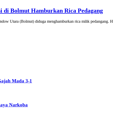
si di Bolmut Hamburkan Rica Pedagang
ow Utara (Bolmut) diduga menghamburkan rica milik pedangang. Ha
Gajah Mada 3-1
ahaya Narkoba