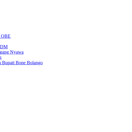
m OBE
PSDM
regang Nyawa
g
n Bupati Bone Bolango