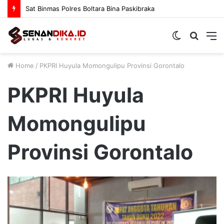
Sat Binmas Polres Boltara Bina Paskibraka
Switch
Searc
M
skin
for
Home
/
PKPRI Huyula Momongulipu Provinsi Gorontalo
PKPRI Huyula
Momongulipu
Provinsi Gorontalo