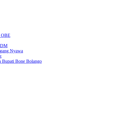
m OBE
PSDM
regang Nyawa
g
n Bupati Bone Bolango