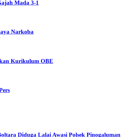
Gajah Mada 3-1
ahaya Narkoba
ngkan Kurikulum OBE
Pers
Boltara Diduga Lalai Awasi Polsek Pinogaluman