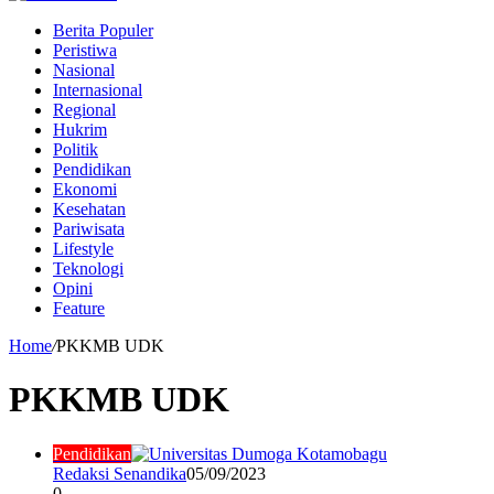
Berita Populer
Peristiwa
Nasional
Internasional
Regional
Hukrim
Politik
Pendidikan
Ekonomi
Kesehatan
Pariwisata
Lifestyle
Teknologi
Opini
Feature
Home
/
PKKMB UDK
PKKMB UDK
Pendidikan
Redaksi Senandika
05/09/2023
0