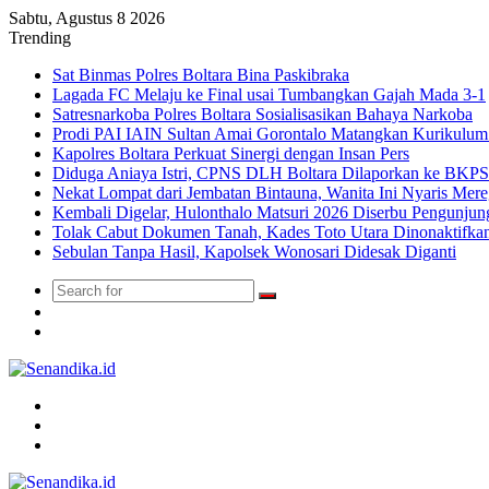
Sabtu, Agustus 8 2026
Trending
Sat Binmas Polres Boltara Bina Paskibraka
Lagada FC Melaju ke Final usai Tumbangkan Gajah Mada 3-1
Satresnarkoba Polres Boltara Sosialisasikan Bahaya Narkoba
Prodi PAI IAIN Sultan Amai Gorontalo Matangkan Kurikulu
Kapolres Boltara Perkuat Sinergi dengan Insan Pers
Diduga Aniaya Istri, CPNS DLH Boltara Dilaporkan ke BK
Nekat Lompat dari Jembatan Bintauna, Wanita Ini Nyaris Me
Kembali Digelar, Hulonthalo Matsuri 2026 Diserbu Pengunjun
Tolak Cabut Dokumen Tanah, Kades Toto Utara Dinonaktifka
Sebulan Tanpa Hasil, Kapolsek Wonosari Didesak Diganti
Search
Switch
for
skin
TikTok
Menu
Search
for
Switch
skin