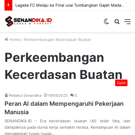
Lagada FC Melaju ke Final usai Tumbangkan Gajah Mada 3-1
Switch
Searc
M
skin
for
Home
/
Perkeembangan Kecerdasan Buatan
Perkeembangan
Kecerdasan Buatan
Opini
Redaksi Senandika
19/06/2023
0
Peran AI dalam Mempengaruhi Pekerjaan
Manusia
SENANDIKA.ID – Era kecerdasan buatan (AI) telah tiba, dan
dampaknya pada dunia kerja semakin terasa. Kemampuan AI dalam
menjalankan tugas-tugas…