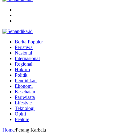
Menu
Search
for
Switch
skin
Berita Populer
Peristiwa
Nasional
Internasional
Regional
Hukrim
Politik
Pendidikan
Ekonomi
Kesehatan
Pariwisata
Lifestyle
Teknologi
Opini
Feature
Home
/
Perang Karbala