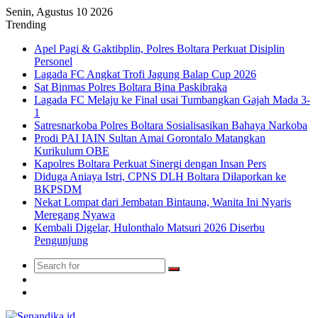
Senin, Agustus 10 2026
Trending
Apel Pagi & Gaktibplin, Polres Boltara Perkuat Disiplin
Personel
Lagada FC Angkat Trofi Jagung Balap Cup 2026
Sat Binmas Polres Boltara Bina Paskibraka
Lagada FC Melaju ke Final usai Tumbangkan Gajah Mada 3-
1
Satresnarkoba Polres Boltara Sosialisasikan Bahaya Narkoba
Prodi PAI IAIN Sultan Amai Gorontalo Matangkan
Kurikulum OBE
Kapolres Boltara Perkuat Sinergi dengan Insan Pers
Diduga Aniaya Istri, CPNS DLH Boltara Dilaporkan ke
BKPSDM
Nekat Lompat dari Jembatan Bintauna, Wanita Ini Nyaris
Meregang Nyawa
Kembali Digelar, Hulonthalo Matsuri 2026 Diserbu
Pengunjung
Search
Switch
for
skin
TikTok