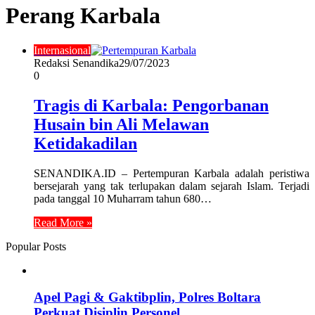
Perang Karbala
Internasional
Redaksi Senandika
29/07/2023
0
Tragis di Karbala: Pengorbanan
Husain bin Ali Melawan
Ketidakadilan
SENANDIKA.ID – Pertempuran Karbala adalah peristiwa
bersejarah yang tak terlupakan dalam sejarah Islam. Terjadi
pada tanggal 10 Muharram tahun 680…
Read More »
Popular Posts
Apel Pagi & Gaktibplin, Polres Boltara
Perkuat Disiplin Personel