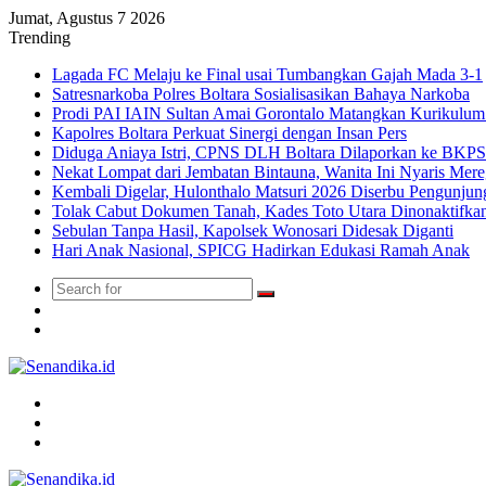
Jumat, Agustus 7 2026
Trending
Lagada FC Melaju ke Final usai Tumbangkan Gajah Mada 3-1
Satresnarkoba Polres Boltara Sosialisasikan Bahaya Narkoba
Prodi PAI IAIN Sultan Amai Gorontalo Matangkan Kurikulu
Kapolres Boltara Perkuat Sinergi dengan Insan Pers
Diduga Aniaya Istri, CPNS DLH Boltara Dilaporkan ke BK
Nekat Lompat dari Jembatan Bintauna, Wanita Ini Nyaris Me
Kembali Digelar, Hulonthalo Matsuri 2026 Diserbu Pengunjun
Tolak Cabut Dokumen Tanah, Kades Toto Utara Dinonaktifka
Sebulan Tanpa Hasil, Kapolsek Wonosari Didesak Diganti
Hari Anak Nasional, SPICG Hadirkan Edukasi Ramah Anak
Search
Switch
for
skin
TikTok
Menu
Search
for
Switch
skin