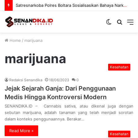
Satresnarkoba Polres Boltara Sosialisasikan Bahaya Narkoba
Switch
Searc
M
skin
for
Home
/
marijuana
marijuana
Kesehatan
Redaksi Senandika
18/06/2023
0
Jejak Sejarah Ganja: Dari Penggunaan
Medis Hingga Kontroversi Modern
SENANDIKA.ID – Cannabis sativa, atau dikenal juga dengan
sebutan marijuana, adalah tanaman yang telah menjadi sorotan
dalam konteks penggunaannya. Berakar…
Read More »
Kesehatan